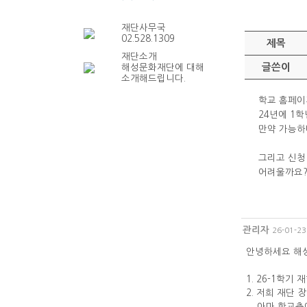
재단사무국
02.528.1309
제목
재단소개
글쓴이
해성문화재단에 대해
소개해드립니다.
학교 홈페이
24년에 1학
만약 가능하
그리고 신청
어려울까요
관리자
26-01-23
안녕하세요 해
1. 26-1학
2. 저희 재단
아마 학교측에